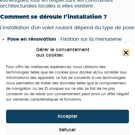
esthétiques, tout en respectant les contraintes
architecturales locales si elles existent.
Comment se déroule l’installation ?
L’installation d’un volet roulant dépend du type de pose
:
Pose en rénovation
: Fixation sur la menuiserie
existante, idéale pour moderniser une habitation
Gérer le consentement
sans gros travaux.
aux cookies
Pose en applique
: Fixation sur la façade extérieure
pour préserver la luminosité intérieure.
Pour offrir les meilleures expériences, nous utilisons des
Pose traditionnelle
: Intégration dans un coffre
technologies telles que les cookies pour stocker et/ou accéder aux
menuisé, assurant une finition discrète et une
informations des appareils. Le fait de consentir à ces technologies
meilleure isolation thermique.
nous permettra de traiter des données telles que le comportement
Quel est le prix ?
de navigation ou les ID uniques sur ce site. Le fait de ne pas
consentir ou de retirer son consentement peut avoir un effet négatif
sur certaines caractéristiques et fonctions.
Le coût d’un volet roulant varie selon plusieurs critères :
Le matériau
: L’aluminium est plus onéreux mais
plus durable que le PVC.
Accepter
Le type de motorisation
: Un volet manuel est plus
abordable qu’un modèle motorisé ou connecté.
Les dimensions et options de personnalisation
:
Refuser