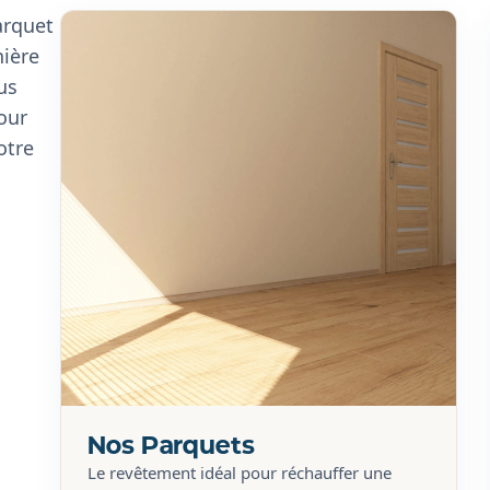
relier deux pièces, notre exigence
artisanale garantit un rendu visuel
irréprochable.
arquet
nière
us
our
otre