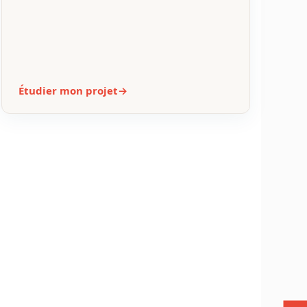
L’élément indispensable pour une finition
parfaite. Assorties à la couleur de votre
parquet, en bois à peindre ou laquées
blanches, elles protègent et habillent vos
murs avec élégance.
Finition Parfaite
Découpes d’onglet
Étudier mon projet
→