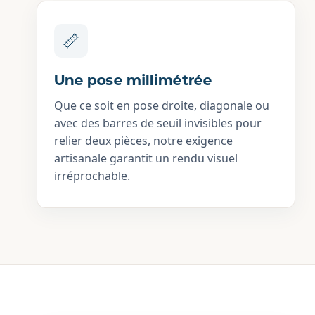
🪵
Chaleur & Authenticité
Rien ne remplace le charme d’un beau
parquet. Il s’associe idéalement avec vos
meubles et tapis pour créer une
atmosphère profondément chaleureuse
et accueillante.
📏
Une pose millimétrée
Que ce soit en pose droite, diagonale ou
avec des barres de seuil invisibles pour