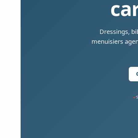
ca
Dressings, bi
menuisiers agen
S