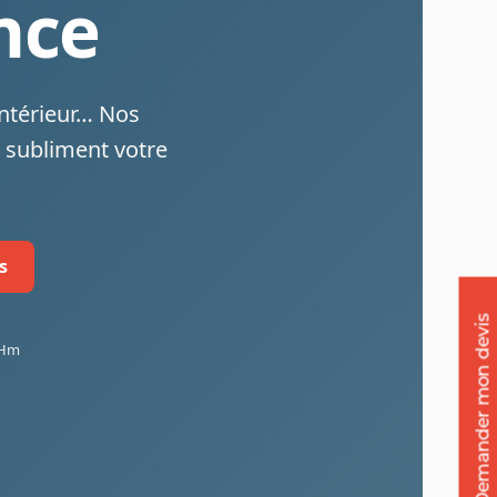
nce
intérieur… Nos
 subliment votre
s
Demander mon devis
ôHm