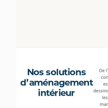
Nos solutions
De l
con
d’aménagement
es
intérieur
dessin
le
man