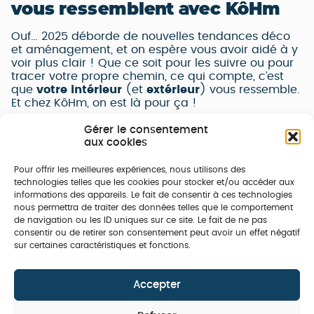
vous ressemblent avec KôHm
Ouf… 2025 déborde de nouvelles tendances déco
et aménagement, et on espère vous avoir aidé à y
voir plus clair ! Que ce soit pour les suivre ou pour
tracer votre propre chemin, ce qui compte, c’est
que
votre intérieur
(et
extérieur
) vous ressemble.
Et chez KôHm, on est là pour ça !
Gérer le consentement
Notre métier,
c’est la menuiserie intérieure et
aux cookies
extérieure
. Mais ce qui nous fait vibrer, c’est de
transformer vos idées en réalité. On adore créer
Pour offrir les meilleures expériences, nous utilisons des
des projets sur-mesure
, élégants, durables et
technologies telles que les cookies pour stocker et/ou accéder aux
surtout
pensés pour vous
. Basés près de
Caen
, on
informations des appareils. Le fait de consentir à ces technologies
travaille avec
des matériaux de qualité
,
nous permettra de traiter des données telles que le comportement
respectueux de l’environnement
, et on
vous
de navigation ou les ID uniques sur ce site. Le fait de ne pas
accompagne
de A à Z, du premier conseil à
consentir ou de retirer son consentement peut avoir un effet négatif
l’installation finale.
sur certaines caractéristiques et fonctions.
Accepter
Et maintenant, c’est à vous de jouer !