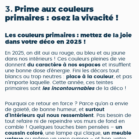
3.
Prime aux couleurs
primaires : osez la vivacité !
Les couleurs primaires : mettez de la joie
dans votre déco en 2025 !
En 2025, on dit oui au rouge, au bleu et au jaune
dans nos intérieurs ! Ces couleurs pleines de vie
donnent
du caractère à nos espaces
et insufflent
une bonne dose d’énergie. Fini les décors tout
blancs ou trop neutres :
place à la couleur
, et pas
n’importe laquelle. Cette année, ces teintes
primaires sont
les incontournables
de la déco !
Pourquoi ce retour en force ? Parce qu’on a envie
de gaieté, de bonne humeur, et
surtout
d’intérieurs qui nous ressemblent
. Pas besoin de
tout refaire ni de repeindre vos murs de fond en
comble ! Quelques touches bien pensées –
un
coussin coloré
, une lampe qui claque,
un meuble
unique
ou même un vase sympa – et hop, votre