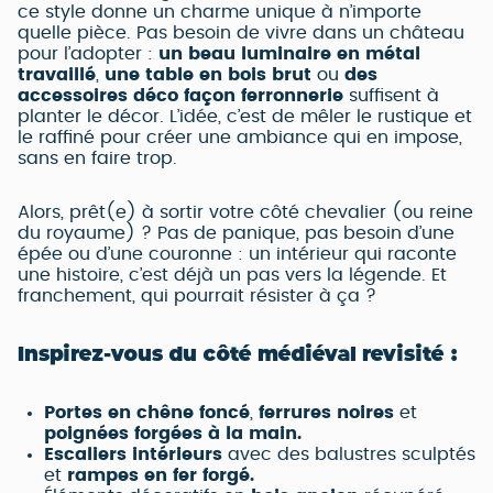
ce style donne un charme unique à n’importe
quelle pièce. Pas besoin de vivre dans un château
pour l’adopter :
un beau luminaire en métal
travaillé
,
une table en bois brut
ou
des
accessoires déco façon ferronnerie
suffisent à
planter le décor. L’idée, c’est de mêler le rustique et
le raffiné pour créer une ambiance qui en impose,
sans en faire trop.
Alors, prêt(e) à sortir votre côté chevalier (ou reine
du royaume) ? Pas de panique, pas besoin d’une
épée ou d’une couronne : un intérieur qui raconte
une histoire, c’est déjà un pas vers la légende. Et
franchement, qui pourrait résister à ça ?
Inspirez-vous du côté médiéval revisité :
Portes en chêne foncé
,
ferrures noires
et
poignées forgées à la main.
Escaliers intérieurs
avec des balustres sculptés
et
rampes en fer forgé.