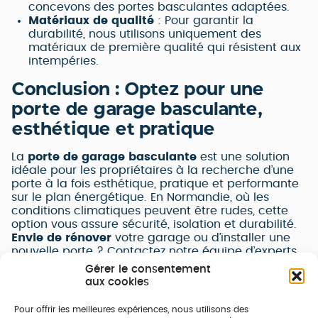
concevons des portes basculantes adaptées.
Matériaux de qualité
: Pour garantir la
durabilité, nous utilisons uniquement des
matériaux de première qualité qui résistent aux
intempéries.
Conclusion : Optez pour une
porte de garage basculante,
esthétique et pratique
La
porte de garage basculante
est une solution
idéale pour les propriétaires à la recherche d’une
porte à la fois esthétique, pratique et performante
sur le plan énergétique. En Normandie, où les
conditions climatiques peuvent être rudes, cette
option vous assure sécurité, isolation et durabilité.
Envie de rénover
votre garage ou d’installer une
nouvelle porte ? Contactez notre équipe d’experts
à
Caen
pour un devis sur mesure. Nous vous
Gérer le consentement
accompagnerons dans le choix de la porte de
aux cookies
garage parfaite pour votre projet.
Transformez votre garage avec une porte
Pour offrir les meilleures expériences, nous utilisons des