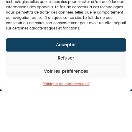
basculante sur mesure dès aujourd’hui !
technologies telles que les cookies pour stocker et/ou accéder aux
Contactez-nous
pour un devis gratuit.
informations des appareils. Le fait de consentir à ces technologies
nous permettra de traiter des données telles que le comportement
de navigation ou les ID uniques sur ce site. Le fait de ne pas
consentir ou de retirer son consentement peut avoir un effet négatif
sur certaines caractéristiques et fonctions.
Accepter
Refuser
Voir les préférences
Offre de l'été, jusqu'au 31 juillet : -20% sur
votre projet pergola
Politique de confidentialité